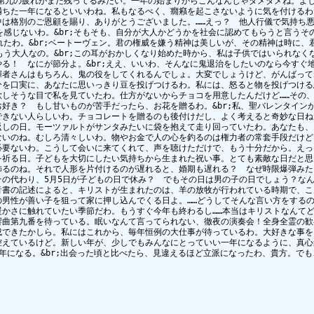
の第九の疲れがまだ残ってるみたい。一年の始まりからこんなんじゃダメダメね。よし
満ちた一年になるといいわね。私もなるべく、癇癪を起こさないように気を付けるわ。
中は格別のご恩顧を賜り、ありがとうございました。……えっ？　他人行儀で気持ち悪
を感じないわ。&br;そもそも、自分が大人かどうかを社会に認めてもらうと言うその
れたわ。&br;ベートーヴェン。君の権威を嫌う精神は美しいが、その精神は時に、君
もう大人なの。&br;この耳がおかしくなり始めた時から、私は子供ではいられなくな
る！　なにが節分よ。&br;ええ、いいわ、そんなに鬼退治をしたいのなら今すぐ地
者さんはもちろん、鬼の役をしてくれるんでしょ。大変でしょうけど、がんばってね
を口実に、あなたに思いっきり豆を投げつけるわ。私には、怒ると物を投げつける悪癖
しそうな目で私を見ていたわ。仕方がないからチョコを用意したんだけど……その、つ
好き？　もし甘いものが苦手だったら、お花を贈るわ。&br;私、聖バレンタインが
できない人らしいわ。チョコレートを贈るのも後付けだし、よく考えると奇妙な日ね。
返しの日。モーツァルトがサンタみたいに袋を抱えて走り回っていたわ。あなたも、お
ないのね。むしろ清々しいわ。物やお金で人の心を釣るのは権力者の常套手段だけど
要ないわ。こうして会いに来てくれて、声を聴けただけで、もう十分だから。えっ？
祈る日。子どもを大切にしたい気持ちから生まれた祝い事。とても素敵な日だと思う
飾るのね。それで人形を片付けるのが遅れると、婚期も遅れる？　なぜ時限爆弾みたい
の代わり、5月5日が子どもの日で休み？　でもその日は男の子の日でしょう？なんだ
音書の記述によると、キリストが生まれたのは、羊の放牧が行われている時期で、こ
男性が善い子を狙って家に押し込んでくる日よ。……どうしてそんな言い方をするの
暖かさに触れていたい季節だわ。もうすぐ今年も終わるし……本当はキリストなんてど
響曲第九番を待っている。眠いなんて言ってられない、徹夜の演奏会！全身全霊の歓喜
成できたかしら。私にはこれから、毎年恒例の大仕事が待っているわ。大好きな事を
控えているけど。新しい年が、少しでもみんなにとっていい一年になるように、真心込
年になる。&br;出会った頃と比べたら、見違えるほど立派になったわ、貴方。でも