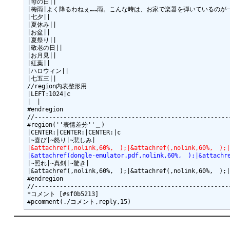
|母の日||

|梅雨|よく降るわねぇ……雨。こんな時は、お家で楽器を弾いているのが
|七夕||

|夏休み||

|お盆||

|夏祭り||

|敬老の日||

|お月見||

|紅葉||

|ハロウィン||

|七五三||

//region内表整形用

|LEFT:1024|c

|　|

#endregion

//-------------------------------------------------------
#region(''表情差分''＿)

|CENTER:|CENTER:|CENTER:|c

|&attachref(,nolink,60%,　);|&attachref(,nolink,60%,　);|
|&attachref(dongle-emulator.pdf,nolink,60%,　);|&attachr
|~照れ|~真剣|~驚き|

|&attachref(,nolink,60%,　);|&attachref(,nolink,60%,　);|
#endregion

//-------------------------------------------------------
*コメント [#sf0b5213]
