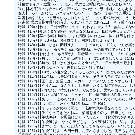
|補佐官ボイス・放置|っ……、ねえ、私のこと呼ばなかったわよね?&br;
|進化|私が従うのは自分の心の声のみ。そのせいで思い悩むこともあるけど…
|友人|……っ!　あなた、いつからいたの?　ぁ、あの、今書いてた手紙、見
|親密|縁起でもないと思うかもしれないけど、こんな時代だからこそ、あえ
|超進化|私の目指す理想の音楽、それが今ここにある……!　そう感じるわ。
|時報 (0時)|ねぇ、日付が変わっちゃったわよ。大丈夫?　無理してない?
|時報 (1時)|夜遅くまで頑張り屋さんなのねぇ……　私にも手伝えること
|時報 (2時)|草木も眠る時刻に、まだ頑張るのねぇ……　体には気を付けて
|時報 (3時)|もう3時ね。お夜食でも、用意しましょうか?|

|時報 (4時)|4時。じきに夜明けよ。ここまで来たら、眠らない方が楽か
|時報 (5時)|白々と、夜が明け始める時刻ね。朝の散歩にでも行く?|

|時報 (6時)|おはよう。もう6時よ。私特製のコーヒーでも、入れてあげ
|時報 (7時)|7時よ。一日の予定は確認した?　忘れ物をしないようにね|
|時報 (8時)|8時ね。朝ごはんはちゃんと食べた?　一日の元気の源よ|

|時報 (9時)|9時になったわ。遅刻には気を付けてね|

|時報 (10時)|10時。小腹が空いてくるころかしら?　朝はちゃんと食べ
|時報 (11時)|11時ね。お昼に何を食べるか、そろそろ考えておかないと…
|時報 (12時)|正午よ。お昼には、マカロニチーズなんてどうかしら?|

|時報 (13時)|ううん……　なんとも、お昼寝したくなる時間帯ね……　お
|時報 (14時)|2時だわ。3時のおやつまであと少し。元気を出していきま
|時報 (15時)|おやつの時間ね。さっそく、甘い物で脳を活性化させまし
|時報 (16時)|あっ……　ごめんなさい、話しかけてくれていたのね。&b
|時報 (17時)|つい口にしたくなる時刻ね……　午後5時!|

|時報 (18時)|そろそろ夕食の時間ね……　新鮮な魚料理なんてどうかしら?
|時報 (19時)|夜になってきたわね……　楽器を弾くのも、自重しないとい
|時報 (20時)|午後8時!　お風呂にはもう入った?　一日の汚れをきちん
|時報 (21時)|午後9時よ。小さな子どもは、もう寝る時間ね。私は、まだ
|時報 (22時)|さすがに、ちょっと眠くなってきちゃったわ……&br;で
|時報 (23時)|午後11時よ。今日一日、お疲れさまでした。明日もよろし