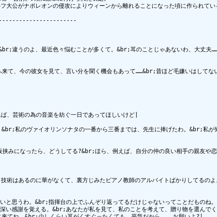
フ大公がナポレオンの侵攻によりウィーンから離れることになった頃に作られている
----------------------

&br;違うのよ、最近色々悩むことが多くて。&br;耳のことじゃあないわ、大丈夫…
院へ来て、今の彼女を見て、言い分を聞く機会もあって……&br;昔ほど毛嫌いはしてな
れば、芸術の為の音楽を紡ぐ一日であってほしいけど|

br;私のヴァイオリンソナタの一番から三番までは、先生に捧げたわ。&br;私が短
挟みになったら、どうしてる?&br;ほら、例えば、自分の仲の良い相手の親友や恋人の
;技術はあるのに華がなくて、裏方じみたピアノ教師のアルバイトばかりしてるのよ。&
いと思うわ。&br;指揮台の上でふんぞり返ってるだけじゃないってことだものね。|
深い感謝を覚える。&br;あなたが私を見て、私のことを考えて、贈り物を選んでく
てね。&br;少しくらい耳がくすぐったくても、平気だから……　お願いよ?|
