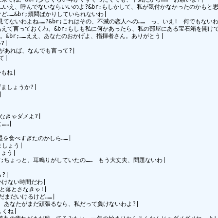
……いえ、呼んでないならいいのよ?&br;もしかして、私が気付かなかったのかもと思
…&br;煩悶ばかりしていられないわ|

てないわよね……?&br;これはその、不滅の恋人への……　っ、いえ!　何でもないわ。
て言っておくわ。&br;もしも私に何かあったら、私の部屋にある宝石箱を開けてく
&br;……ええ、あなたのおかげよ、指揮者さん。ありがとう|

|

があれば、なんでも言って?|

|

もね|

ましょうか?|



なきゃダメよ?|

…|

昼を食べすぎたのかしら……|

しょう|

ょう|

r;ちょっと、耳鳴りがしていたの……　もう大丈夫、問題ないわ|

|

けない時間だわ|

と落とさなきゃ!|

まだいけるけど……|

も、あなたがまだ頑張るなら、私だって負けないわよ?|

くね|
