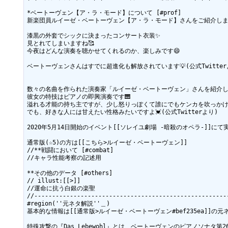
*ベートーヴェン【ア・ラ・モード】について [#prof]

新楽団員ルイーゼ・ベートーヴェン【ア・ラ・モード】さんをご紹介します
漆黒の外套でシックに決まったコンサート衣装✨

見とれてしまいますね🥰

今夜はどんな演奏を聴かせてくれるのか、楽しみです😄

ベートーヴェンさんはすでに超進化も解放されています💡(公式Twitterよ
数々の名曲を作られた演奏家「ルイーゼ・ベートーヴェン」さんを紹介しま
彼女の特技はピアノの即興演奏です🎹

溢れる才能の持ち主ですが、少し怒りっぽくて誰にでもケンカを吹っかけて
でも、好きな人には甘えたい性格みたいですよ💓(公式Twitterより)

2020年5月14日開始のイベント[[ソレイユ劇場 -暗殺のオペラ-]]にて
通常版(☆5)の方は[[こちら>ルイーゼ・ベートーヴェン]]

//**戦闘において [#combat]

//キャラ性能考察の記述用

**その他のデータ [#others]

// illust:[[>]]

//運命に抗う白銀の楽聖

//-------------------------------------------------------
#region(''元ネタ解説''＿)

基本的な情報は[[通常版>ルイーゼ・ベートーヴェン#bef235ea]]の元ネ
特殊攻撃の『Das Lebewohl』とは、ベートーヴェンのピアノソナタ第