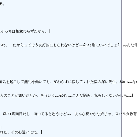
。

…そっちは相変わらずだから。|

いわ。　だからってそう友好的にもなれないけど……&br;別にいいでしょ?　みんな
気を起こして無礼を働いても、変わらずに接してくれた懐の深い先生。&br;……な
ことが嫌いだとか、そういう……&br;……こんな悩み、私らしくないかしら……|

br;真面目だし、向いてると思うけど……　あんな穏やかな娘じゃ、スパルタ教育は無


れた、その心遣いにね。|
