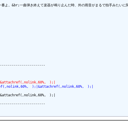
一番よ。&br;一曲弾き終えて楽器が鳴り止んだ時、外の雨音がまるで拍手みたいに聞
----------------------

&attachref(,nolink,60%,　);|
ef(,nolink,60%,　);|&attachref(,nolink,60%,　);|
&attachref(,nolink,60%,　);|

----------------------
