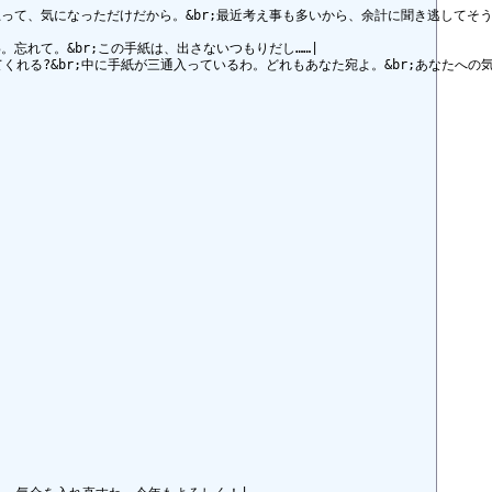
って、気になっただけだから。&br;最近考え事も多いから、余計に聞き逃してそうで
忘れて。&br;この手紙は、出さないつもりだし……|

れる?&br;中に手紙が三通入っているわ。どれもあなた宛よ。&br;あなたへの気