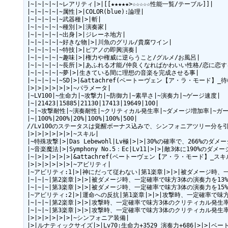
|~|~|~|~|~レアリティ|>|[[★★★★★>☆☆☆☆☆性能一覧/テーブル]]|

|~|~|~|~|~属性|>|COLOR(blue):論理|

|~|~|~|~|~武器種|>|斬|

|~|~|~|~|~種別|>|演奏家|

|~|~|~|~|~出身|>|ジレーネ地方|

|~|~|~|~|~好きな物|>|川魚のグリル/貴腐ワイン|

|~|~|~|~|~特技|>|ピアノの即興演奏|

|~|~|~|~|~趣味|>|権力や権威に逆らうこと/グルメ/お風呂|

|~|~|~|~|~長所|>|あふれる才能/仲良くなればかわいい性格/恋に恋す
|~|~|~|~|~夢|>|生きている間に理想の音楽を完成させる事|

|~|~|~|~|~SD|>|&attachref(ベートーヴェン【ア・ラ・モード】_待
|>|>|>|>|>|>|~パラメータ|

|~LV100|~生命力|~攻撃力|~防御力|~素早さ|~演奏力|~ゲージ速度|

|~|21423|15885|21130|17413|19649|100|

|~|~攻撃耐性|~演奏耐性|~クリティカル発生率|~ダメージ増加率|~ガー
|~|100%|200%|20%|100%|100%|500|

//Lv100のステータスは覚醒ボーナス込みで、シンフォニアツリー分を引
|>|>|>|>|>|>|~スキル|

|~特殊攻撃|>|Das Lebewohl|Lv極|>|>|30%の確率で、266%のダメージ
|~音楽魔法|>|Symphony No.5：Ec|Lv11|>|>|敵3体に190%のダ
|~|>|>|>|>|>|&attachref(ベートーヴェン【ア・ラ・モード】_スキル
|>|>|>|>|>|>|~アビリティ|

|~アビリティ:1|>|神にだって従わない|第1楽章|>|>|被ダメージ時、一
|~|~|~|第2楽章|>|>|被ダメージ時、一定確率で味方3体の演奏力を13%U
|~|~|~|第3楽章|>|>|被ダメージ時、一定確率で味方3体の演奏力を15%U
|~アビリティ:2|>|運命への反抗|第1楽章|>|>|攻撃時、一定確率で味方
|~|~|~|第2楽章|>|>|攻撃時、一定確率で味方3体のクリティカル発生率を1
|~|~|~|第3楽章|>|>|攻撃時、一定確率で味方3体のクリティカル発生率を1
|>|>|>|>|>|>|~シンフォニア装備|

|>|ルナティックサイズ|>|Lv70:生命力+3529 演奏力+686|>