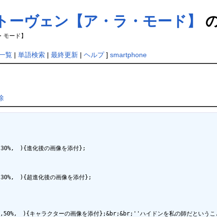
トーヴェン【ア・ラ・モード】
・モード】
一覧
|
単語検索
|
最終更新
|
ヘルプ
]
smartphone
除
,30%,　){進化後の画像を添付};

,30%,　){超進化後の画像を添付};

,nolink,50%,　){キャラクターの画像を添付};&br;&br;''ハイドンを私