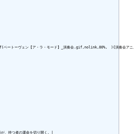
chref(ベートーヴェン【ア・ラ・モード】_演奏会.gif,nolink,80%,　){演奏会アニメ
大鎌が、持つ者の運命を切り開く。|
