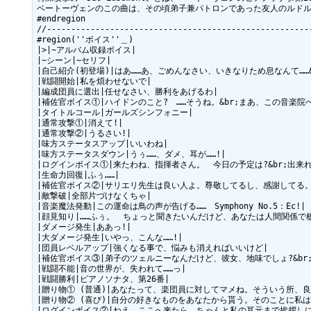
ベートーヴェンのこの曲は、その頃弟子兼パトロンであった友人のルドル
#endregion

//-------------------------------------------------------
#region(''ボイス''＿)

|>|~アルバム収録ボイス|

|~シーン|~セリフ|

|自己紹介(初登場)|はあ……あ、ごめんなさい、いきなりため息なんて……
|戦闘開始|私を煩わせないで|

|編成団員に選出|任せなさい、勝利をあげるわ|

|補佐官ボイス①|ハイドンのこと?　……そうね。&br;まあ、この音楽
|タイトルコール|ガールズシンフォニー|

|通常攻撃①|消えて!|

|通常攻撃②|うるさい!|

|味方ステータスアップ|いいわね|

|味方ステータスダウン|うぅ……、ダメ、耳が……!|

|ログインボイス①|来たわね、指揮者さん。　今日の予定は?&br;出来
|生命力回復|ふぅ……|

|補佐官ボイス②|サリエリ先生は良い人よ。尊敬してるし、感謝してる。&
|敵撃破|全部片づけなくちゃ|

|音楽魔法発動|この運命は鳥の声が告げる……　Symphony No.5：Ec!|

|顔見知り|……ふぅ。　ちょっと聞きたいんだけど、あなたは人間関係で板
|ダメージ発生|ああっ!|

|大ダメージ発生|いやっ、こんな……!|

|団員レベルアップ|強くなる事で、悩みも消えればいいけど|

|補佐官ボイス③|弟子のツェルニーなんだけど、彼女、地味でしょ?&br
|戦闘不能|音の世界が、失われて……っ|

|戦闘勝利|ピアノソナタ、第26番|

|贈り物① (普通)|あなたって、楽団員に対してマメね。そういう所、良
|贈り物② (喜び)|自分の好きなものをあなたから貰う。そのことに私は
|ログインボイス②|ねえ、ここへ来たら、ちゃんと私の耳元まで挨拶しに来