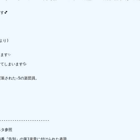
💕

り)

す✨

しまいます💦

実装された☆5の楽団員。

----------------------

タ参照

26番『告別』の第1楽章に付けられた表題。
