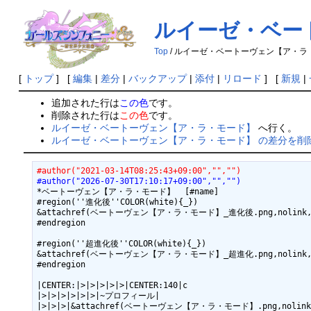
ルイーゼ・ベー
Top
/ ルイーゼ・ベートーヴェン【ア・ラ
[
トップ
] [
編集
|
差分
|
バックアップ
|
添付
|
リロード
] [
新規
|
追加された行は
この色
です。
削除された行は
この色
です。
ルイーゼ・ベートーヴェン【ア・ラ・モード】
へ行く。
ルイーゼ・ベートーヴェン【ア・ラ・モード】 の差分を削
#author("2021-03-14T08:25:43+09:00","","")
#author("2026-07-30T17:10:17+09:00","","")
*ベートーヴェン【ア・ラ・モード】  [#name]

#region(''進化後''COLOR(white){_})

&attachref(ベートーヴェン【ア・ラ・モード】_進化後.png,nolink
#endregion

#region(''超進化後''COLOR(white){_})

&attachref(ベートーヴェン【ア・ラ・モード】_超進化.png,nolink
#endregion

|CENTER:|>|>|>|>|>|CENTER:140|c

|>|>|>|>|>|>|~プロフィール|

|>|>|>|&attachref(ベートーヴェン【ア・ラ・モード】.png