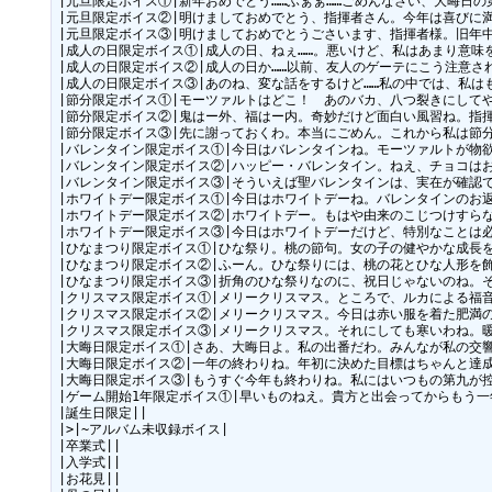
|元旦限定ボイス①|新年おめでとう……ふぁぁ……ごめんなさい、大晦日
|元旦限定ボイス②|明けましておめでとう、指揮者さん。今年は喜びに
|元旦限定ボイス③|明けましておめでとうごさいます、指揮者様。旧年
|成人の日限定ボイス①|成人の日、ねぇ……。悪いけど、私はあまり意味
|成人の日限定ボイス②|成人の日か……以前、友人のゲーテにこう注意さ
|成人の日限定ボイス③|あのね、変な話をするけど……私の中では、私は
|節分限定ボイス①|モーツァルトはどこ！　あのバカ、八つ裂きにしてや
|節分限定ボイス②|鬼はー外、福はー内。奇妙だけど面白い風習ね。指揮
|節分限定ボイス③|先に謝っておくわ。本当にごめん。これから私は節分
|バレンタイン限定ボイス①|今日はバレンタインね。モーツァルトが物欲
|バレンタイン限定ボイス②|ハッピー・バレンタイン。ねえ、チョコはお
|バレンタイン限定ボイス③|そういえば聖バレンタインは、実在が確認
|ホワイトデー限定ボイス①|今日はホワイトデーね。バレンタインのお
|ホワイトデー限定ボイス②|ホワイトデー。もはや由来のこじつけすら
|ホワイトデー限定ボイス③|今日はホワイトデーだけど、特別なことは必
|ひなまつり限定ボイス①|ひな祭り。桃の節句。女の子の健やかな成長を
|ひなまつり限定ボイス②|ふーん。ひな祭りには、桃の花とひな人形を
|ひなまつり限定ボイス③|折角のひな祭りなのに、祝日じゃないのね。そ
|クリスマス限定ボイス①|メリークリスマス。ところで、ルカによる福
|クリスマス限定ボイス②|メリークリスマス。今日は赤い服を着た肥満の
|クリスマス限定ボイス③|メリークリスマス。それにしても寒いわね。
|大晦日限定ボイス①|さあ、大晦日よ。私の出番だわ。みんなが私の交
|大晦日限定ボイス②|一年の終わりね。年初に決めた目標はちゃんと達
|大晦日限定ボイス③|もうすぐ今年も終わりね。私にはいつもの第九が
|ゲーム開始1年限定ボイス①|早いものねえ。貴方と出会ってからもう一
|誕生日限定||

|>|~アルバム未収録ボイス|

|卒業式||

|入学式||

|お花見||
