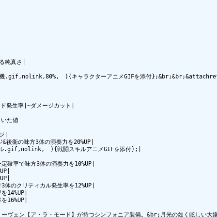
る純真さ|

機.gif,nolink,80%,　){キャラクターアニメGIFを添付};&br;&br;&atta
ド発生率|~ダメージカット|

いた値

|

メージ&後衛の味方3体の演奏力を20%UP|

.gif,nolink,　){戦闘スキルアニメGIFを添付};|

定確率で味方3体の演奏力を10%UP|

P|

P|

3体のクリティカル発生率を12%UP|

4%UP|

6%UP|

|>|ベートーヴェン【ア・ラ・モード】が持つシンフォニア装備。&br;月光の如く眩しい