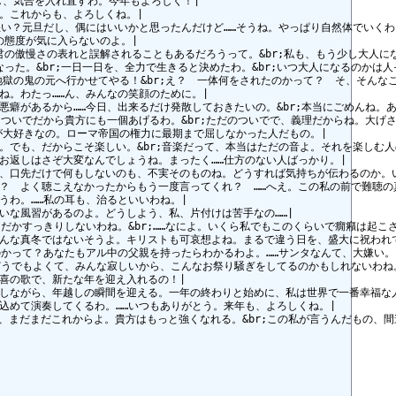
、気合を入れ直すわ。今年もよろしく！|

これからも、よろしくね。|

い？元旦だし、偶にはいいかと思ったんだけど……そうね。やっぱり自然体でいくわ
態度が気に入らないのよ。|

の傲慢さの表れと誤解されることもあるだろうって。&br;私も、もう少し大人にな
った。&br;一日一日を、全力で生きると決めたわ。&br;いつ大人になるのかは人
獄の鬼の元へ行かせてやる！&br;え？　一体何をされたのかって？　そ、そんなこ
。わたっ……ん、みんなの笑顔のために。|

があるから……今日、出来るだけ発散しておきたいの。&br;本当にごめんね。あ
いでだから貴方にも一個あげるわ。&br;ただのついでで、義理だからね。大げさに
大好きなの。ローマ帝国の権力に最期まで屈しなかった人だもの。|

でも、だからこそ楽しい。&br;音楽だって、本当はただの音よ。それを楽しむ人
返しはさぞ大変なんでしょうね。まったく……仕方のない人ばっかり。|

、口先だけで何もしないのも、不実そのものね。どうすれば気持ちが伝わるのか。い
　よく聴こえなかったからもう一度言ってくれ？　……へえ。この私の前で難聴の真似
わ。……私の耳も、治るといいわね。|

な風習があるのよ。どうしよう、私、片付けは苦手なの……|

かすっきりしないわね。&br;……なによ。いくら私でもこのくらいで癇癪は起こさ
んな真冬ではないそうよ。キリストも可哀想よね。まるで違う日を、盛大に祝われて
かって？あなたもアル中の父親を持ったらわかるわよ。……サンタなんて、大嫌い。|
うでもよくて、みんな寂しいから、こんなお祭り騒ぎをしてるのかもしれないわね。
の歌で、新たな年を迎え入れるの！|

しながら、年越しの瞬間を迎える。一年の終わりと始めに、私は世界で一番幸福な人
めて演奏してくるわ。……いつもありがとう。来年も、よろしくね。|

、まだまだこれからよ。貴方はもっと強くなれる。&br;この私が言うんだもの、間