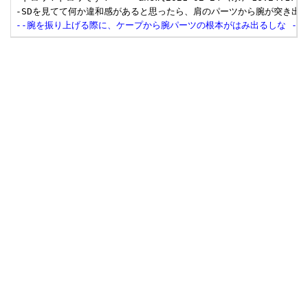
--腕を振り上げる際に、ケープから腕パーツの根本がはみ出るしな --  &new{