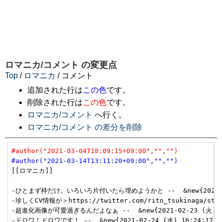
ロマニカ/コメント
の変更点
Top
/
ロマニカ
/ コメント
追加された行は
この色
です。
削除された行は
この色
です。
ロマニカ/コメント
へ行く。
ロマニカ/コメント の差分を削除
#author("2021-03-04T18:09:15+09:00","","")
#author("2021-03-14T13:11:20+09:00","","")
[[ロマニカ]]

-ひとまず枠だけ。いろいろ片付いたら埋めようかと --  &new{2021-02-1
-珍しくCV情報が＞https://twitter.com/rito_tsukinaga/status
-超進化画像が可愛過ぎるんだよなぁ --  &new{2021-02-23 (火) 08:
-ドロワ！ドロワです！ --  &new{2021-02-24 (水) 16:24:17};
