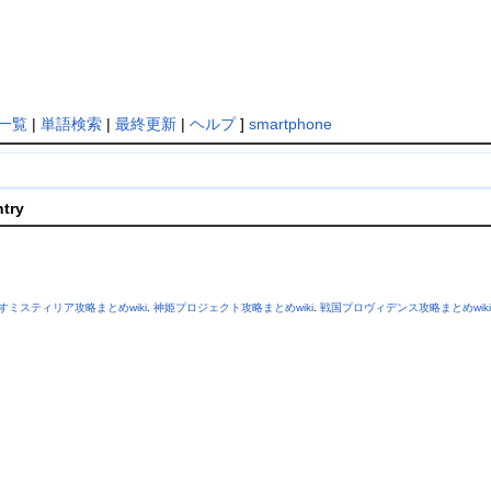
一覧
|
単語検索
|
最終更新
|
ヘルプ
]
smartphone
ntry
すミスティリア攻略まとめwiki
.
神姫プロジェクト攻略まとめwiki
.
戦国プロヴィデンス攻略まとめwiki