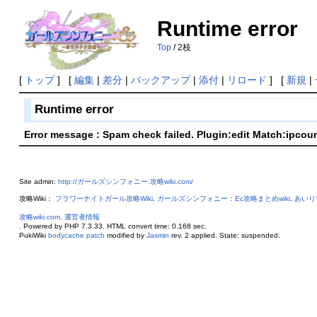
Runtime error
Top
/ 2枝
[
トップ
] [
編集
|
差分
|
バックアップ
|
添付
|
リロード
] [
新規
|
Runtime error
Error message : Spam check failed. Plugin:edit Match:ipcou
Site admin:
http://ガールズシンフォニー.攻略wiki.com/
攻略Wiki：
フラワーナイトガール攻略Wiki
.
ガールズシンフォニー：Ec攻略まとめwiki
.
あいり
攻略wiki.com
.
運営者情報
. Powered by PHP 7.3.33. HTML convert time: 0.168 sec.
PukiWiki
bodycache patch
modified by
Jasmin
rev. 2 applied. State: suspended.