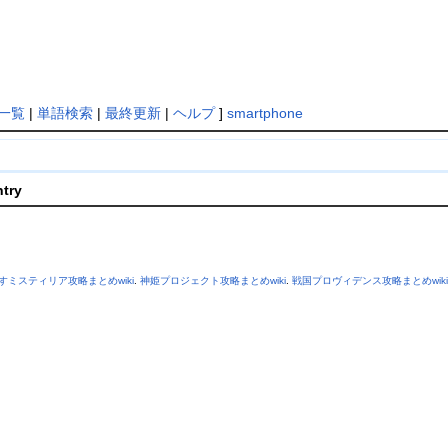
一覧
|
単語検索
|
最終更新
|
ヘルプ
]
smartphone
ntry
すミスティリア攻略まとめwiki
.
神姫プロジェクト攻略まとめwiki
.
戦国プロヴィデンス攻略まとめwiki