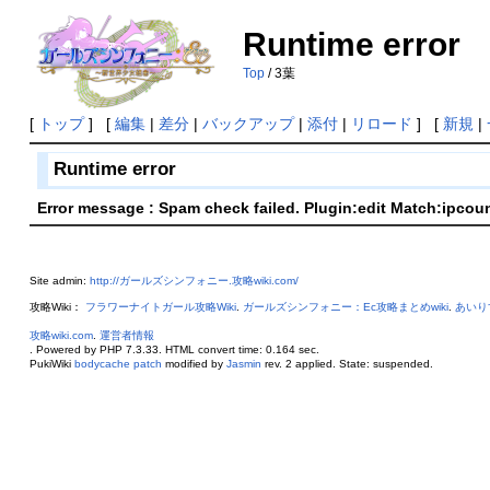
Runtime error
Top
/ 3葉
[
トップ
] [
編集
|
差分
|
バックアップ
|
添付
|
リロード
] [
新規
|
Runtime error
Error message : Spam check failed. Plugin:edit Match:ipcou
Site admin:
http://ガールズシンフォニー.攻略wiki.com/
攻略Wiki：
フラワーナイトガール攻略Wiki
.
ガールズシンフォニー：Ec攻略まとめwiki
.
あいり
攻略wiki.com
.
運営者情報
. Powered by PHP 7.3.33. HTML convert time: 0.164 sec.
PukiWiki
bodycache patch
modified by
Jasmin
rev. 2 applied. State: suspended.