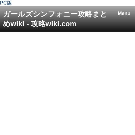
PC版
ガールズシンフォニー攻略まと
Menu
めwiki - 攻略wiki.com