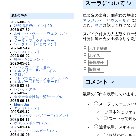
スーラについて
†
軍楽隊の出身。軍隊式の規律
最新の20件
ネフメルテーハ
や
ズィル
とは
2026-08-05
また、
ネア
は放っておけない
雑談掲示板/コメント50
2026-07-30
ルイーゼ・ベートーヴェン【ア・
スパイク付きの大太鼓をロー
ラ・モード】
外見に違わぬ女王様ぶりを発
ノーラ・ブルグミュラー
ワーグナー【ハロウィン】
2026-07-19
元ネタ解説＿
+
シシィ/コメント
ボイス
＿
2026-06-02
+
管理人宛/コメント
表情差分
＿
+
2026-05-31
レベッカ・イェッセル
旧情報
＿
+
エルシリア・F・アルボス
クロア
フレンツヒェン・フォン・スッペ
コメント
†
エルガー【ミスコンモード】
2026-03-26
レンカ・タキ
2026-01-23
最新の15件を表示しています
☆☆☆☆☆性能一覧/テーブル
2025-09-18
スーラってニュムパだ
MenuBar
アンリ/コメント
2025-09-12
基本的にファミ
ニコレッタ・パガニーニ/コメント
スーラって知ら
2025-04-16
ヴァルンボン/コメント
通常攻撃、スキル共
2025-01-14
エーフィ・エルガー/コメント
2024-10-09
攻撃がかっちょ