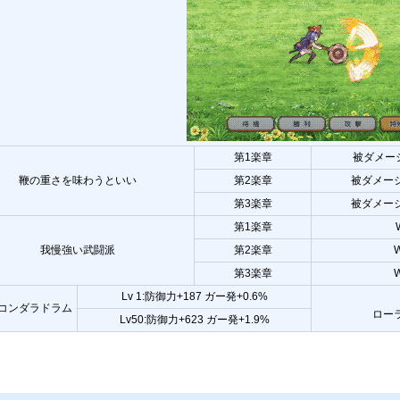
第1楽章
被ダメー
鞭の重さを味わうといい
第2楽章
被ダメー
第3楽章
被ダメー
第1楽章
我慢強い武闘派
第2楽章
第3楽章
Lv 1:防御力+187 ガー発+0.6%
コンダラドラム
ロー
Lv50:防御力+623 ガー発+1.9%