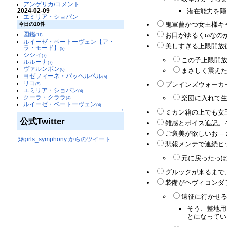
アンゲリカ/コメント
潜在能力を隠
2024-02-09
エミリア・ショパン
鬼軍曹かつ女王様キ
今日の10件
図鑑
お口がゆるくωなのが
(11)
ルイーゼ・ベートーヴェン【ア・
美しすぎる上限開放後
ラ・モード】
(8)
シシィ
(7)
この子上限開放
ルルーナ
(7)
ヴァルンボン
まさしく震えた…
(6)
ヨゼフィーネ・パッヘルベル
(5)
リコ
プレインズウォーカ
(5)
エミリア・ショパン
(4)
クーラ・クララ
楽団に入れて生
(4)
ルイーゼ・ベートーヴェン
(4)
ミカン箱の上でも女王
↑
公式Twitter
雑感とボイス追記。
ご褒美が欲しいお --
@girls_symphony からのツイート
悲報メンテで連続ヒッ
元に戻ったっぽ
グルックが来るまで
装備がヘヴィコンダ
遠征に行かせる
そう、整地用
とになっている