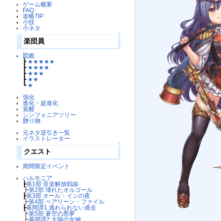
ゲーム概要
FAQ
攻略TIP
小技
小ネタ
↑
楽団員
図鑑
┣
★★★★★
┣
★★★★
┣
★★★
┣
★★
┗
★
強化
進化・超進化
覚醒
シンフォニアツリー
贈り物
元ネタ逆引き一覧
イラストレーター
↑
クエスト
期間限定イベント
ハルモニア
┣
第1部 音楽解放戦線
┣
第2部 壊れたオルゴール
┣
第3部 オール・インの夜
┣
第4部 ベアリーン・ファイル
┣
幕間譚1 逃れられない過去
┣
第5部 蒼空の悪夢
┣
幕間譚2 太陽の女神