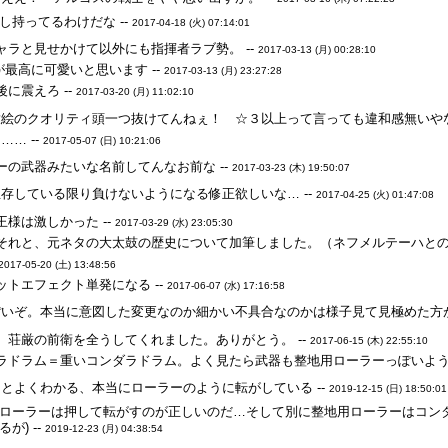
し持ってるわけだな --
2017-04-18 (火) 07:14:01
ャラと見せかけて以外にも指揮者ラブ勢。 --
2017-03-13 (月) 00:28:10
最高に可愛いと思います --
2017-03-13 (月) 23:27:28
に震えろ --
2017-03-20 (月) 11:02:10
絵のクオリティ頭一つ抜けてんねぇ！ ☆３以上って言っても違和感無いやな
… --
2017-05-07 (日) 10:21:06
ーの武器みたいな名前してんなお前な --
2017-03-23 (木) 19:50:07
存している限り負けないようになる修正欲しいな… --
2017-04-25 (火) 01:47:08
様は激しかった --
2017-03-29 (水) 23:05:30
それと、元ネタの大太鼓の歴史について加筆しました。（ネフメルテーハとの関
2017-05-20 (土) 13:48:56
トエフェクト単発になる --
2017-06-07 (水) 17:16:58
いぞ。本当に意図した変更なのか細かい不具合なのかは様子見て見極めた方が
、荘厳の前衛を全うしてくれました。ありがとう。 --
2017-06-15 (木) 22:55:10
ラドラム＝重いコンダラドラム。よく見たら武器も整地用ローラーっぽいような･
とよくわかる、本当にローラーのように転がしている --
2019-12-15 (日) 18:50:01
ローラーは押して転がすのが正しいのだ…そして別に整地用ローラーはコン
が) --
2019-12-23 (月) 04:38:54