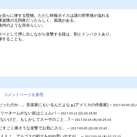
を自らに律する堅物。ただし時報ボイスは謎の所帯感が溢れる
軍楽隊の元同僚だったらしく、面識がある。
身内のような存在らしい。
ラーとして押し出しながら攻撃する様は、割とインパクトあり。
揮することも。
。
コメントページを参照
ったのか…。音楽家にもいるんだよなぁ(アメリカの作曲家) --
2017-03-05 (日) 
リーネームがない奴はニュムパ --
2017-03-12 (日) 04:18:50
ないけど、もしかしてスーザのこと…? --
2017-03-16 (木) 04:25:24
にすごく痛そうな攻撃でお気に入り。 --
2017-03-05 (日) 08:15:43
ええ！ アルゴスの戦士をやや思い出すが。 --
2017-03-16 (木) 07:22:23