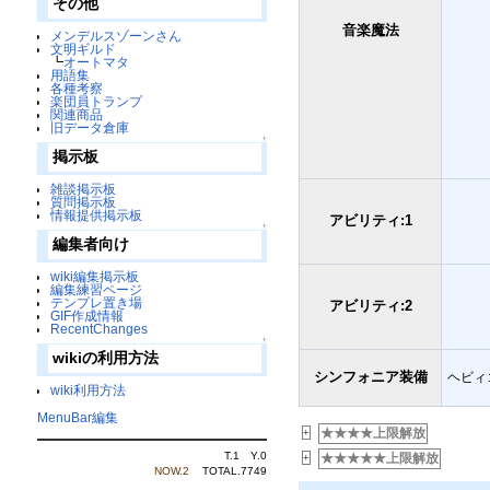
その他
音楽魔法
メンデルスゾーンさん
文明ギルド
┗
オートマタ
用語集
各種考察
楽団員トランプ
関連商品
旧データ倉庫
↑
掲示板
雑談掲示板
質問掲示板
情報提供掲示板
アビリティ:1
↑
編集者向け
wiki編集掲示板
編集練習ページ
テンプレ置き場
アビリティ:2
GIF作成情報
RecentChanges
↑
wikiの利用方法
シンフォニア装備
ヘビィ
wiki利用方法
MenuBar編集
★★★★上限解放
+
T.1 Y.0
★★★★★上限解放
+
NOW.2
TOTAL.7749