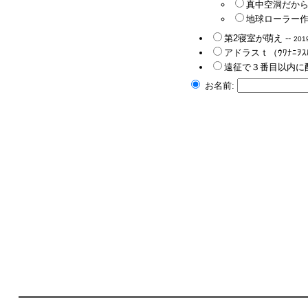
真中空洞だから
地球ローラー作戦
第2寝室が萌え --
2019
アドラスｔ（ｳﾜﾅﾆｦｽﾙ
遠征で３番目以内に
お名前: