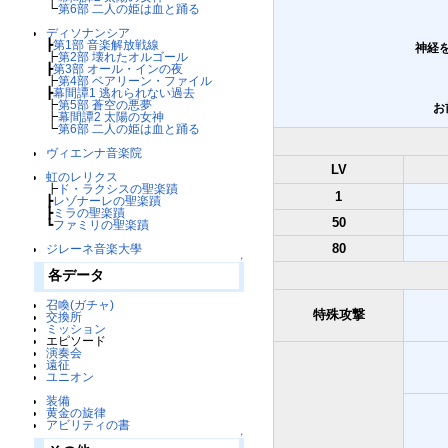
┗
第6部 二人の姫は血と踊る
ディソナンシア
┣
第1部 音楽解放戦線
神経
┣
第2部 壊れたオルゴール
┣
第3部 オール・インの夜
┣
第4部 ベアリーン・ファイル
┣
幕間譚1 逃れられない過去
┣
第5部 蒼空の悪夢
お
┣
幕間譚2 太陽の女神
┗
第6部 二人の姫は血と踊る
ヴィエンナ音楽院
LV
虹のレリクス
┣
ド・ラクシスの聖楽蹟
1
┣
レゾナーレの聖楽蹟
┣
ミラの聖楽蹟
50
┗
ファミリの聖楽蹟
80
ジレーネ音楽大學
↑
各データ
召喚(ガチャ)
特殊攻撃
交換所
ミッション
エピソード
演奏会
遠征
ユニオン
装備
黄金の旋律
アビリティの書
↑