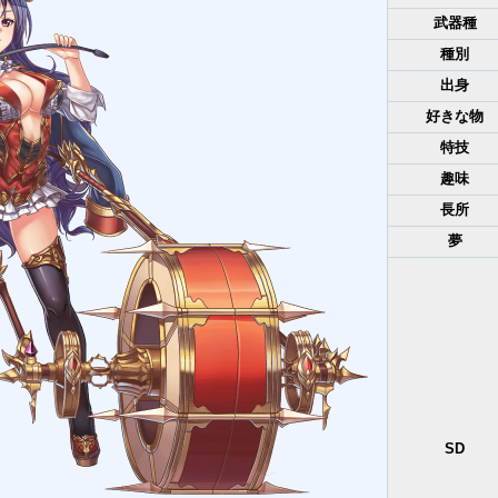
武器種
種別
出身
好きな物
特技
趣味
長所
夢
SD