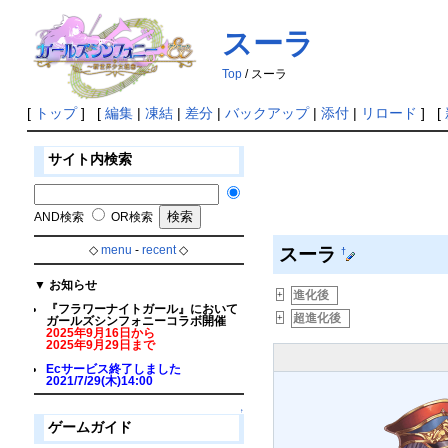
スーラ
Top
/ スーラ
[
トップ
] [
編集
|
凍結
|
差分
|
バックアップ
|
添付
|
リロード
] [
サイト内検索
AND検索
OR検索
◇
menu
-
recent
◇
スーラ
†
▼
お知らせ
進化後
_
+
『フラワーナイトガール』において
超進化後
_
+
ガールズシンフォニーコラボ開催
2025年9月16日から
2025年9月29日まで
Ecサービス終了しました
2021/7/29(木)14:00
↑
ゲームガイド