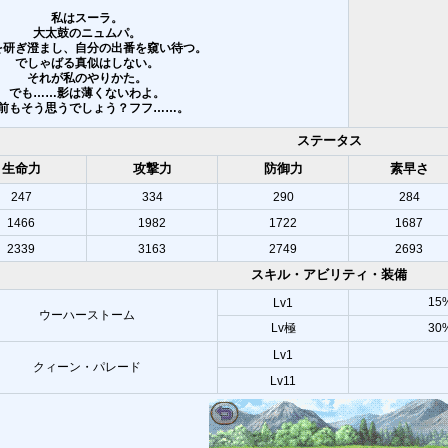
私はスーラ。
大太鼓のニュムパ。
を研ぎ澄まし、自分の出番を窺い待つ。
でしゃばる真似はしない。
それが私のやりかた。
でも……影は薄くないわよ。
前もそう思うでしょう？フフ……。
ステータス
生命力
攻撃力
防御力
素早さ
247
334
290
284
1466
1982
1722
1687
2339
3163
2749
2693
スキル・アビリティ・装備
1
Lv1
ウーハーストーム
Lv極
3
Lv1
クィーン・パレード
Lv11