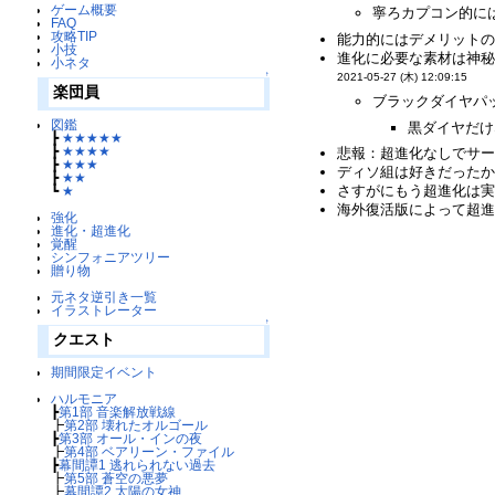
ゲーム概要
寧ろカプコン的には
FAQ
攻略TIP
能力的にはデメリットの
小技
進化に必要な素材は神秘
小ネタ
↑
2021-05-27 (木) 12:09:15
楽団員
ブラックダイヤパッ
図鑑
黒ダイヤだけ
┣
★★★★★
┣
★★★★
悲報：超進化なしでサービ
┣
★★★
ディソ組は好きだったか
┣
★★
さすがにもう超進化は実
┗
★
海外復活版によって超進
強化
進化・超進化
覚醒
シンフォニアツリー
贈り物
元ネタ逆引き一覧
イラストレーター
↑
クエスト
期間限定イベント
ハルモニア
┣
第1部 音楽解放戦線
┣
第2部 壊れたオルゴール
┣
第3部 オール・インの夜
┣
第4部 ベアリーン・ファイル
┣
幕間譚1 逃れられない過去
┣
第5部 蒼空の悪夢
┣
幕間譚2 太陽の女神