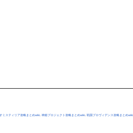
すミスティリア攻略まとめwiki
.
神姫プロジェクト攻略まとめwiki
.
戦国プロヴィデンス攻略まとめwiki