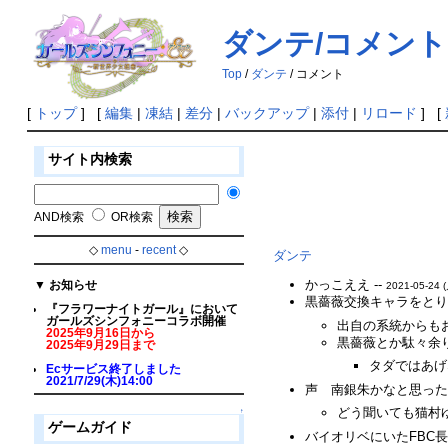
ダンテ/コメント
Top
/
ダンテ
/ コメント
[
トップ
] [
編集
|
凍結
|
差分
|
バックアップ
|
添付
|
リロード
] [
サイト内検索
AND検索
OR検索
◇
menu
-
recent
◇
ダンテ
かっこええ --
▼
お知らせ
2021-05-24 (
黒薔薇交換キャラをとり
『フラワーナイトガール』において
ガールズシンフォニーコラボ開催
出自の系統からも
2025年9月16日から
黒薔薇とか駄々余
2025年9月29日まで
タダではあげな
Ecサービス終了しました
2021/7/29(木)14:00
声 南銀朱かなと思った
どう聞いても猫村ゆ
↑
ゲームガイド
バイオリベにいたFBC長