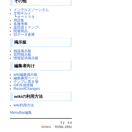
その他
メンデルスゾーンさん
文明ギルド
┗
オートマタ
用語集
各種考察
楽団員トランプ
関連商品
旧データ倉庫
↑
掲示板
雑談掲示板
質問掲示板
情報提供掲示板
↑
編集者向け
wiki編集掲示板
編集練習ページ
テンプレ置き場
GIF作成情報
RecentChanges
↑
wikiの利用方法
wiki利用方法
MenuBar編集
T.2 Y.0
NOW.4
TOTAL.2552