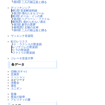
┗
第6部 二人の姫は血と踊る
ディソナンシア
┣
第1部 音楽解放戦線
┣
第2部 壊れたオルゴール
┣
第3部 オール・インの夜
┣
第4部 ベアリーン・ファイル
┣
幕間譚1 逃れられない過去
┣
第5部 蒼空の悪夢
┣
幕間譚2 太陽の女神
┗
第6部 二人の姫は血と踊る
ヴィエンナ音楽院
虹のレリクス
┣
ド・ラクシスの聖楽蹟
┣
レゾナーレの聖楽蹟
┣
ミラの聖楽蹟
┗
ファミリの聖楽蹟
ジレーネ音楽大學
↑
各データ
召喚(ガチャ)
交換所
ミッション
エピソード
演奏会
遠征
ユニオン
装備
黄金の旋律
アビリティの書
↑