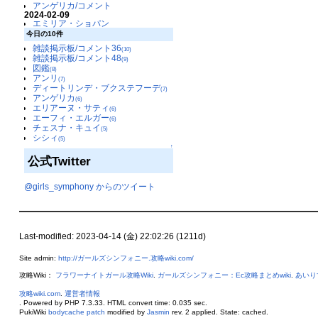
アンゲリカ/コメント
2024-02-09
エミリア・ショパン
今日の10件
雑談掲示板/コメント36
(10)
雑談掲示板/コメント48
(9)
図鑑
(8)
アンリ
(7)
ディートリンデ・ブクステフーデ
(7)
アンゲリカ
(6)
エリアーヌ・サティ
(6)
エーフィ・エルガー
(6)
チェスナ・キュイ
(5)
シシィ
(5)
↑
公式Twitter
@girls_symphony からのツイート
Last-modified: 2023-04-14 (金) 22:02:26 (1211d)
Site admin:
http://ガールズシンフォニー.攻略wiki.com/
攻略Wiki：
フラワーナイトガール攻略Wiki
.
ガールズシンフォニー：Ec攻略まとめwiki
.
あいり
攻略wiki.com
.
運営者情報
. Powered by PHP 7.3.33. HTML convert time: 0.035 sec.
PukiWiki
bodycache patch
modified by
Jasmin
rev. 2 applied. State: cached.