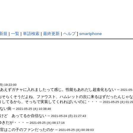
新規
|
一覧
|
単語検索
|
最終更新
|
ヘルプ
]
smartphone
月) 19:22:00
あえずガチャに入れましたって感じ。性能もあれだし超進化もない --
2021-05-
おそらくそうだよね、ファウスト、ハムレットの次に来るはずだったんじゃない
りしてるから、そっちで実装してくれればいいのに・・・ --
2021-05-25 (火) 01:2
い病 --
2021-05-25 (火) 10:38:46
けど あってるか自信ない --
2021-05-24 (月) 21:27:43
きだが・・・ --
2021-05-25 (火) 08:17:16
官はこの子のファンだったのか --
2021-05-25 (火) 00:39:03