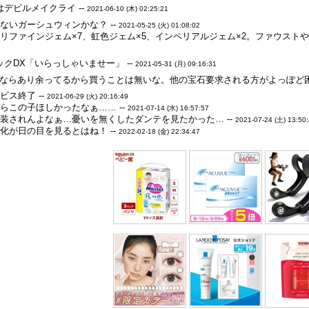
デビルメイクライ --
2021-06-10 (木) 02:25:21
ないガーシュウィンかな？ --
2021-05-25 (火) 01:08:02
リファインジェム×7、虹色ジェム×5、インペリアルジェム×2。ファウストや
クDX「いらっしゃいませー」 --
2021-05-31 (月) 09:16:31
ならあり余ってるから買うことは無いな。他の宝石要求される方がよっぽど困る
ス終了 --
2021-06-29 (火) 20:16:49
らこの子ほしかったなぁ…… --
2021-07-14 (水) 16:57:57
装されんよなぁ…憂いを無くしたダンテを見たかった… --
2021-07-24 (土) 13:50
化が日の目を見るとはね！ --
2022-02-18 (金) 22:34:47