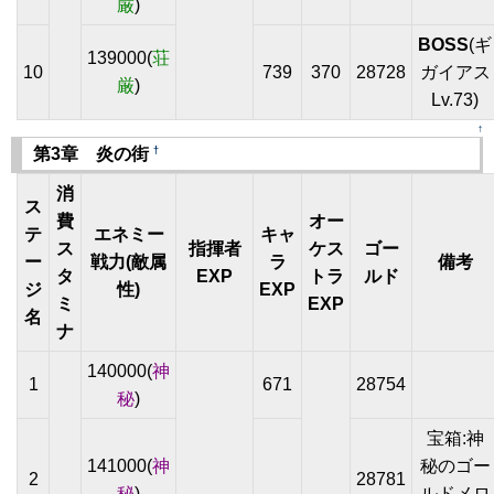
厳
)
BOSS
(ギ
139000(
荘
10
739
370
28728
ガイアス
厳
)
Lv.73)
↑
†
第3章 炎の街
消
ス
費
オー
テ
エネミー
キャ
ス
指揮者
ケス
ゴー
ー
戦力(敵属
ラ
備考
タ
EXP
トラ
ルド
ジ
性)
EXP
ミ
EXP
名
ナ
140000(
神
1
671
28754
秘
)
宝箱:神
141000(
神
秘のゴー
2
28781
秘
)
ルドメロ