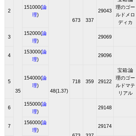
151000(
論
理のゴー
2
29043
理
)
ルドメロ
673
337
ディカ
152000(
論
3
29069
理
)
153000(
論
4
29096
理
)
宝箱:論
154000(
論
理のゴー
5
718
359
29122
理
)
ルドマテ
35
48(1.37)
リアル
155000(
論
6
29148
理
)
156000(
論
7
29174
理
)
673
337