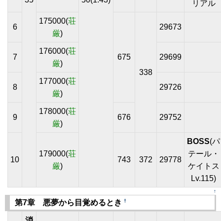
リアル
175000(
荘
6
29673
厳
)
176000(
荘
7
675
29699
厳
)
338
177000(
荘
8
29726
厳
)
178000(
荘
9
676
29752
厳
)
BOSS
(パ
179000(
荘
テール・
10
743
372
29778
厳
)
ケイトス
Lv.115)
↑
†
第7章 悪夢から目覚めるとき
消