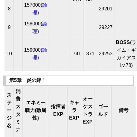
157000(
論
8
29201
理
)
158000(
論
9
29227
理
)
BOSS
(ラ
159000(
論
イム・ギ
10
741
371
29253
理
)
ガイアス
Lv.78)
↑
†
第5章 炎の絆
消
ス
費
オー
テ
エネミー
キャ
ス
指揮者
ケス
ゴー
ー
戦力(敵属
ラ
備考
タ
EXP
トラ
ルド
ジ
性)
EXP
ミ
EXP
名
ナ