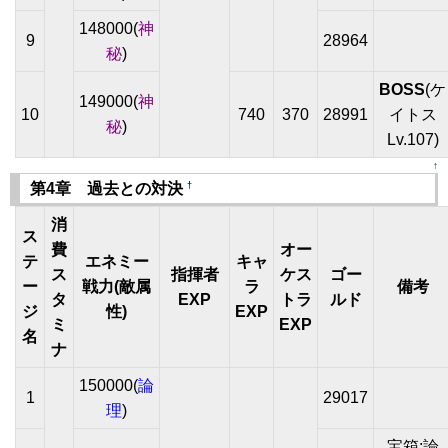
148000(
神
9
28964
秘
)
BOSS
(ケ
149000(
神
10
740
370
28991
イトス
秘
)
Lv.107)
↑
†
第4章 過去との対決
消
ス
費
オー
テ
エネミー
キャ
ス
指揮者
ケス
ゴー
ー
戦力(敵属
ラ
備考
タ
EXP
トラ
ルド
ジ
性)
EXP
ミ
EXP
名
ナ
150000(
論
1
29017
理
)
宝箱:論