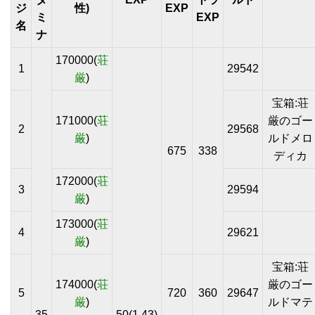
ジ
性)
EXP
ミ
EXP
名
ナ
170000(
荘
1
29542
厳
)
宝箱:荘
171000(
荘
厳のゴー
2
29568
厳
)
ルドメロ
675
338
ディカ
172000(
荘
3
29594
厳
)
173000(
荘
4
29621
厳
)
宝箱:荘
174000(
荘
厳のゴー
5
720
360
29647
厳
)
ルドマテ
35
50(1.43)