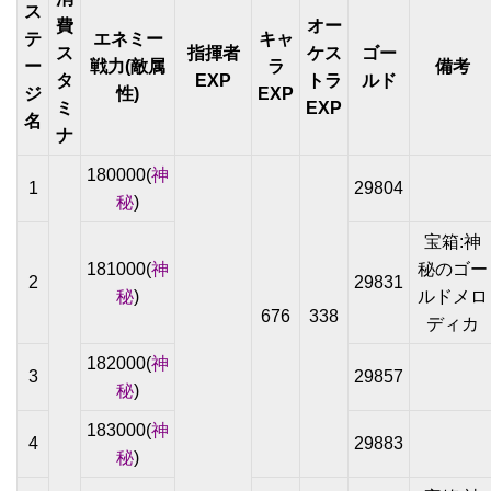
ス
費
オー
テ
エネミー
キャ
ス
指揮者
ケス
ゴー
ー
戦力(敵属
ラ
備考
タ
EXP
トラ
ルド
ジ
性)
EXP
ミ
EXP
名
ナ
180000(
神
1
29804
秘
)
宝箱:神
181000(
神
秘のゴー
2
29831
秘
)
ルドメロ
676
338
ディカ
182000(
神
3
29857
秘
)
183000(
神
4
29883
秘
)