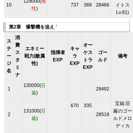
129000(
感
10
737
369
28466
イトス
性
)
Lv.81)
↑
†
第2章 爆撃機を追え
消
ス
費
オー
テ
エネミー
キャ
ス
指揮者
ケス
ゴー
ー
戦力(敵属
ラ
備考
タ
EXP
トラ
ルド
ジ
性)
EXP
ミ
EXP
名
ナ
130000(
荘
1
28492
厳
)
宝箱:荘
670
335
131000(
荘
厳のゴー
2
28518
厳
)
ルドメロ
ディカ