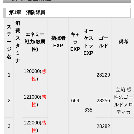
↑
†
第1章 消防隊員
消
ス
費
オー
テ
エネミー
キャ
ス
指揮者
ケス
ゴー
ー
戦力(敵属
ラ
備考
タ
EXP
トラ
ルド
ジ
性)
EXP
ミ
EXP
名
ナ
120000(
感
1
28229
性
)
宝箱:感
121000(
感
性のゴー
2
669
28256
性
)
ルドメロ
335
ディカ
122000(
感
3
28282
性
)