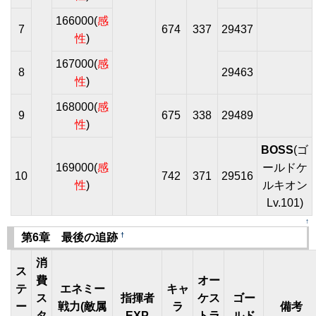
166000(
感
7
674
337
29437
性
)
167000(
感
8
29463
性
)
168000(
感
9
675
338
29489
性
)
BOSS
(ゴ
169000(
感
ールドケ
10
742
371
29516
性
)
ルキオン
Lv.101)
↑
†
第6章 最後の追跡
消
ス
費
オー
テ
エネミー
キャ
ス
指揮者
ケス
ゴー
ー
戦力(敵属
ラ
備考
タ
EXP
トラ
ルド